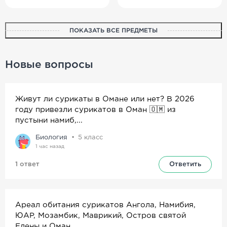
ПОКАЗАТЬ ВСЕ ПРЕДМЕТЫ
Английский
История
География
Биология
язык
Новые вопросы
Живут ли сурикаты в Омане или нет? В 2026
Окружающий
Физика
Информатика
Литератур-
мир
ное чтение
году привезли сурикатов в Оман 🇴🇲 из
пустыни намиб,...
Биология
5
класс
Химия
Общество-
Музыка
Астрономия
1 час назад
знание
1 ответ
Ответить
Экономика
Родной край
Истоки
Естество-
знание
Ареал обитания сурикатов Ангола, Намибия,
ЮАР, Мозамбик, Маврикий, Остров святой
Елены и Оман