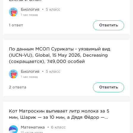
ОБЖ
Технология
Французский
Краеведение
Биология
5
класс
язык
1 час назад
1 ответ
Ответить
Кубано-
Черчение
Немецкий
Право
ведение
язык
По данным МСОП Сурикаты - уязвимый вид
(IUCN-VU), Global, 15 May 2026, Decreasing
(сокращается), 749,000 особей
Природо-
ведение
Биология
5
класс
1 час назад
2 ответа
Ответить
Кот Матроскин выпивает литр молока за 5
мин, Шарик — за 10 мин, а Дядя Фёдор —...
Математика
6
класс
12 часов назад