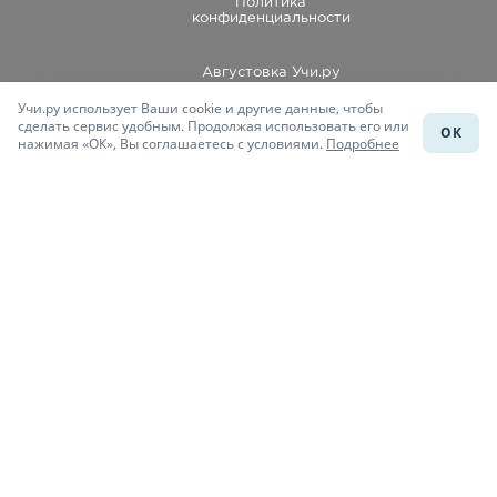
Политика
конфиденциальности
Августовка Учи.ру
Учи.ру использует Ваши cookie и другие данные, чтобы
Каталог школ
сделать сервис удобным. Продолжая использовать его или
ОК
нажимая «ОК», Вы соглашаетесь с условиями.
Подробнее
Подготовка к уроку
Учи.Знания
Присоединяйся
При копировании материалов uchi.ru/otvety ссылка на сайт
обязательна.
© Учи.Ответы, 2015-
2026