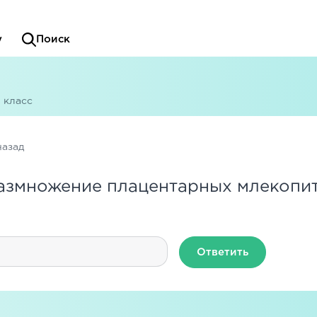
у
Поиск
1 класс
назад
размножение плацентарных млекопи
Ответить