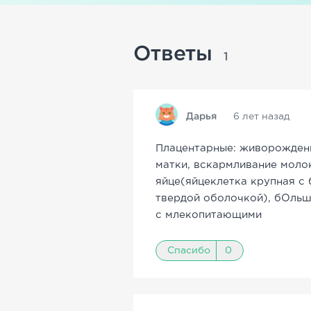
Ответы
1
Дарья
6 лет назад
Плацентарные: живорождени
матки, вскармливание моло
яйце(яйцеклетка крупная с
твердой оболочкой), бОльш
с млекопитающими
Спасибо
0