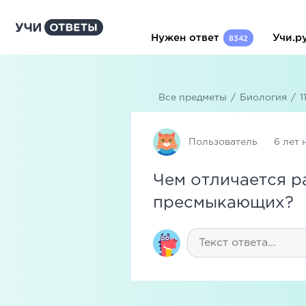
Нужен ответ
Учи.р
8342
Все предметы
/
Биология
/
1
Пользователь
6 лет 
Чем отличается 
пресмыкающих?