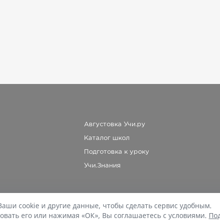
Августовка Учи.ру
Каталог школ
Подготовка к уроку
Учи.Знания
Ваши cookie и другие данные, чтобы сделать сервис удобным.
При копировании материалов uchi.ru/otvety ссылка на сайт обязательна.
овать его или нажимая «ОК», Вы соглашаетесь с условиями.
По