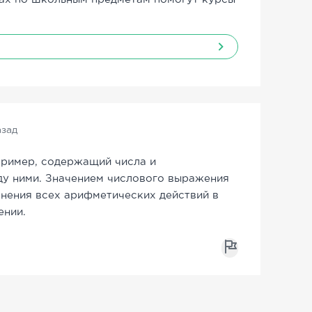
азад
пример, содержащий числа и
у ними. Значением числового выражения
лнения всех арифметических действий в
ении.