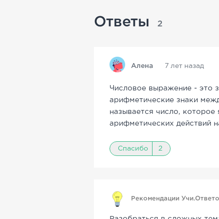
Ответы
2
Алена
7 лет назад
Числовое выражение - это 
арифметические знаки межд
называется число, которое 
арифметических действий н
Спасибо
2
Рекомендации Учи.Ответ
Разобраться в сложных тем