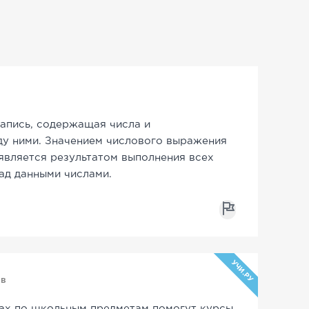
запись, содержащая числа и
у ними. Значением числового выражения
является результатом выполнения всех
ад данными числами.
УЧИ.РУ
ов
ах по школьным предметам помогут курсы