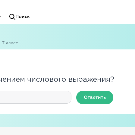
у
Поиск
/
7 класс
ачением числового выражения?
Ответить