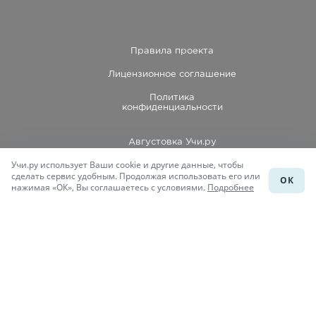
Правила проекта
Лицензионное соглашение
Политика
конфиденциальности
Августовка Учи.ру
Учи.ру использует Ваши cookie и другие данные, чтобы
Каталог школ
сделать сервис удобным. Продолжая использовать его или
ОК
нажимая «ОК», Вы соглашаетесь с условиями.
Подробнее
Подготовка к уроку
Учи.Знания
Присоединяйся