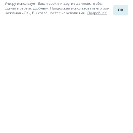
Учи.ру использует Ваши cookie и другие данные, чтобы
Каталог школ
сделать сервис удобным. Продолжая использовать его или
ОК
нажимая «ОК», Вы соглашаетесь с условиями.
Подробнее
Подготовка к уроку
Учи.Знания
Присоединяйся
При копировании материалов uchi.ru/otvety ссылка на сайт
обязательна.
© Учи.Ответы, 2015-
2026