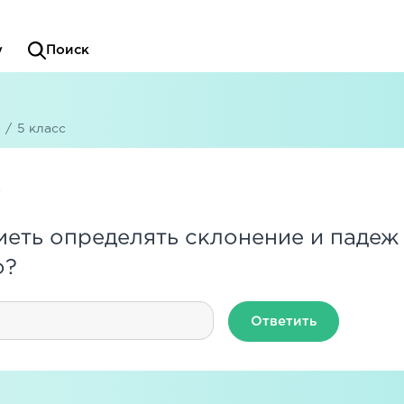
у
Поиск
/
5 класс
меть определять склонение и падеж
о?
Ответить