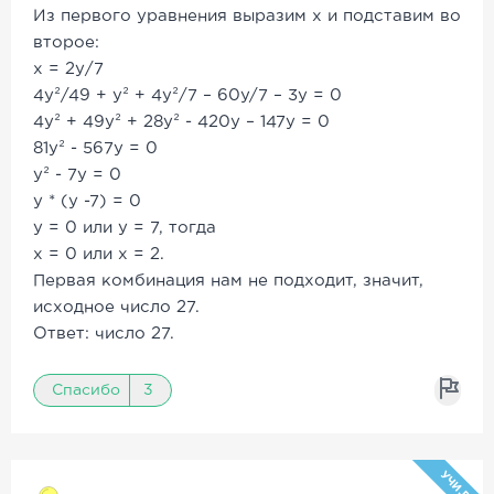
Из первого уравнения выразим х и подставим во
второе:
х = 2у/7
4y²/49 + y² + 4y²/7 – 60y/7 – 3y = 0
4y² + 49y² + 28y² - 420y – 147y = 0
81y² - 567y = 0
y² - 7y = 0
y * (y -7) = 0
y = 0 или у = 7, тогда
х = 0 или х = 2.
Первая комбинация нам не подходит, значит,
исходное число 27.
Ответ: число 27.
Спасибо
3
УЧИ.РУ