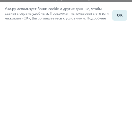
Учи.ру использует Ваши cookie и другие данные, чтобы
Каталог школ
сделать сервис удобным. Продолжая использовать его или
ОК
нажимая «ОК», Вы соглашаетесь с условиями.
Подробнее
Подготовка к уроку
Учи.Знания
Присоединяйся
При копировании материалов uchi.ru/otvety ссылка на сайт
обязательна.
© Учи.Ответы, 2015-
2026