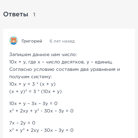
Ответы
1
Григорий
6 лет назад
Запишем данное нам число:
10х + у, где х – число десятков, у – единиц.
Согласно условию составим два уравнения и
получим систему:
10х + у = 3 * (х + у)
(х + у)² = 3 * (10х + у)
10х + у – 3x – 3у = 0
x² + 2xy + y² - 30x – 3y = 0
7x – 2y = 0
x² + y² + 2xy - 30x – 3y = 0