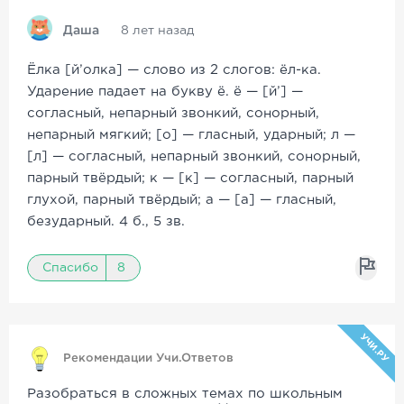
Даша
8 лет назад
Ёлка [й’олка] — слово из 2 слогов: ёл-ка.
Ударение падает на букву ё. ё — [й’] —
согласный, непарный звонкий, сонорный,
непарный мягкий; [о] — гласный, ударный; л —
[л] — согласный, непарный звонкий, сонорный,
парный твёрдый; к — [к] — согласный, парный
глухой, парный твёрдый; а — [а] — гласный,
безударный. 4 б., 5 зв.
Спасибо
8
УЧИ.РУ
Рекомендации Учи.Ответов
Разобраться в сложных темах по школьным