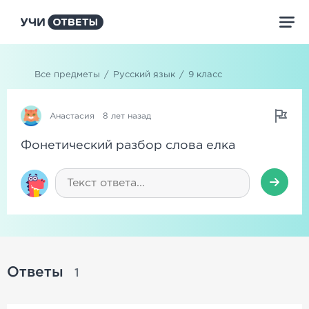
Все предметы
/
Русский язык
/
9 класс
Анастасия
8 лет назад
Фонетический разбор слова елка
Ответы
1