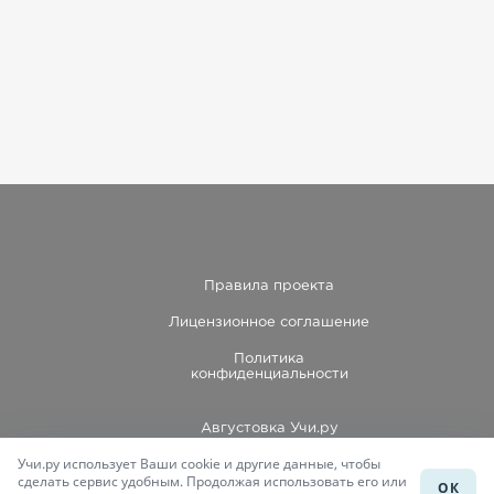
Правила проекта
Лицензионное соглашение
Политика
конфиденциальности
Августовка Учи.ру
Учи.ру использует Ваши cookie и другие данные, чтобы
Каталог школ
сделать сервис удобным. Продолжая использовать его или
ОК