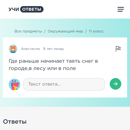
Все предметы
/
Окружающий мир
/
11 класс
Анастасия
8 лет назад
Где раньше начинает таять снег в
городе,в лесу или в поле
Ответы