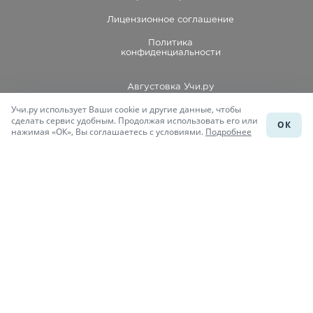
Лицензионное соглашение
Политика
конфиденциальности
Августовка Учи.ру
Учи.ру использует Ваши cookie и другие данные, чтобы
Каталог школ
сделать сервис удобным. Продолжая использовать его или
ОК
нажимая «ОК», Вы соглашаетесь с условиями.
Подробнее
Подготовка к уроку
Учи.Знания
Присоединяйся