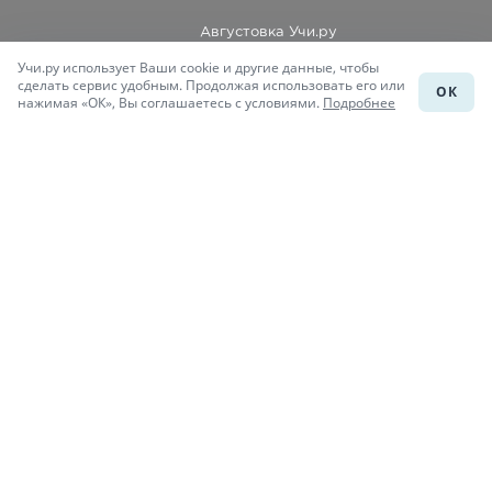
Августовка Учи.ру
Учи.ру использует Ваши cookie и другие данные, чтобы
Каталог школ
сделать сервис удобным. Продолжая использовать его или
ОК
нажимая «ОК», Вы соглашаетесь с условиями.
Подробнее
Подготовка к уроку
Учи.Знания
Присоединяйся
При копировании материалов uchi.ru/otvety ссылка на сайт
обязательна.
© Учи.Ответы, 2015-
2026