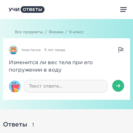
Все предметы
/
Физика
/
9 класс
Анастасия
9 лет назад
Изменится ли вес тела при его
погружении в воду
Ответы
1