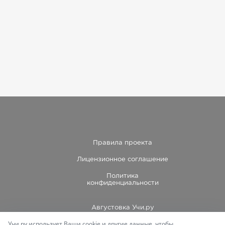
Правила проекта
Лицензионное соглашение
Политика
конфиденциальности
Августовка Учи.ру
Учи.ру использует Ваши cookie и другие данные, чтобы
Каталог школ