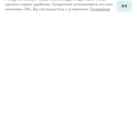
сделать сервис удобным. Продолжая использовать его или
ОК
нажимая «ОК», Вы соглашаетесь с условиями.
Подробнее
Подготовка к уроку
Учи.Знания
Присоединяйся
При копировании материалов uchi.ru/otvety ссылка на сайт
обязательна.
© Учи.Ответы, 2015-
2026