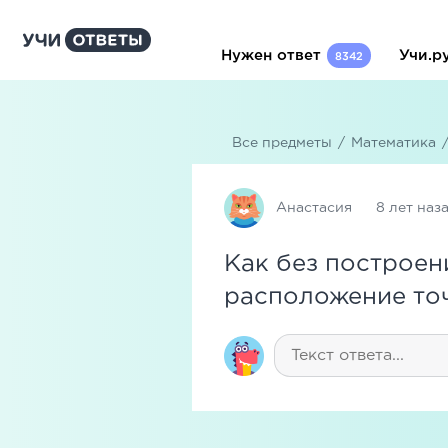
Нужен ответ
Учи.р
8342
Все предметы
/
Математика
Анастасия
8 лет наз
Как без построен
расположение точ