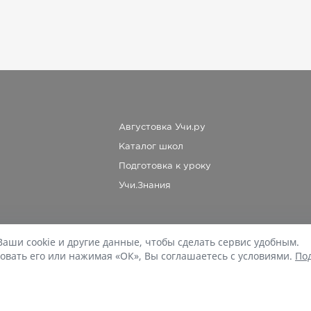
Августовка Учи.ру
Каталог школ
Подготовка к уроку
Учи.Знания
Ваши cookie и другие данные, чтобы сделать сервис удобным.
При копировании материалов uchi.ru/otvety ссылка на сайт обязательна.
овать его или нажимая «ОК», Вы соглашаетесь с условиями.
По
© Учи.Ответы, 2015-
2026