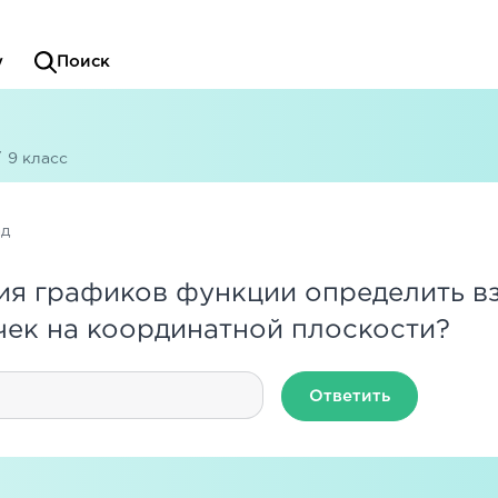
у
Поиск
/
9 класс
ад
ия графиков функции определить в
ек на координатной плоскости?
Ответить