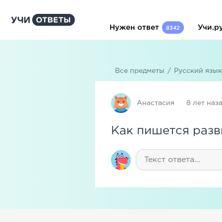
Нужен ответ
Учи.р
8342
Все предметы
/
Русский язык
Анастасия
8 лет наз
Как пишется разв