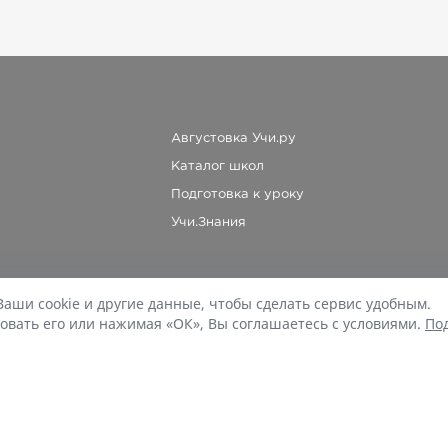
Августовка Учи.ру
Каталог школ
Подготовка к уроку
Учи.Знания
Ваши cookie и другие данные, чтобы сделать сервис удобным.
При копировании материалов uchi.ru/otvety ссылка на сайт обязательна.
овать его или нажимая «ОК», Вы соглашаетесь с условиями.
По
© Учи.Ответы, 2015-
2026