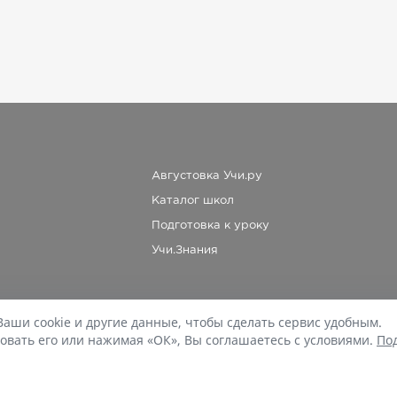
Августовка Учи.ру
Каталог школ
Подготовка к уроку
Учи.Знания
Ваши cookie и другие данные, чтобы сделать сервис удобным.
При копировании материалов uchi.ru/otvety ссылка на сайт обязательна.
овать его или нажимая «ОК», Вы соглашаетесь с условиями.
По
© Учи.Ответы, 2015-
2026