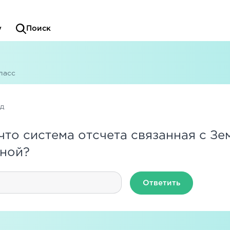
у
Поиск
ласс
ад
что система отсчета связанная с Зе
ьной?
Ответить