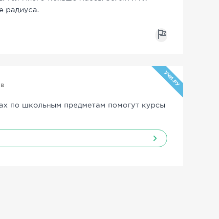
е радиуса.
УЧИ.РУ
ов
ах по школьным предметам помогут курсы