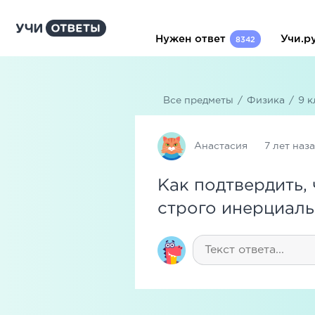
Нужен ответ
Учи.р
8342
Все предметы
/
Физика
/
9 к
Анастасия
7 лет наз
Как подтвердить, 
строго инерциал