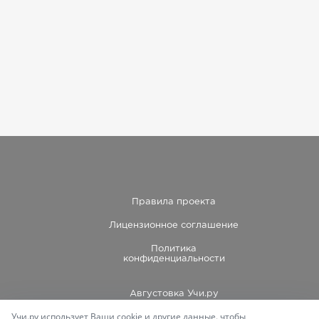
Правила проекта
Лицензионное соглашение
Политика
конфиденциальности
Августовка Учи.ру
Учи.ру использует Ваши cookie и другие данные, чтобы
Каталог школ