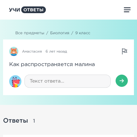
Все предметы
/
Биология
/
9 класс
Анастасия
6 лет назад
Как распространяется малина
Ответы
1