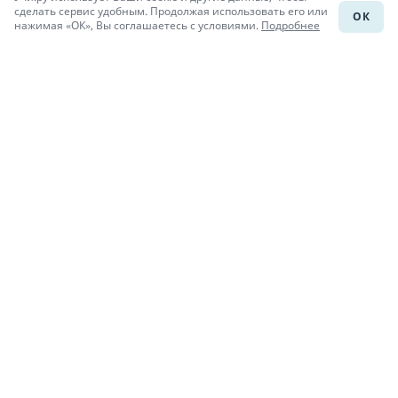
сделать сервис удобным. Продолжая использовать его или
ОК
нажимая «ОК», Вы соглашаетесь с условиями.
Подробнее
Подготовка к уроку
Учи.Знания
Присоединяйся
При копировании материалов uchi.ru/otvety ссылка на сайт
обязательна.
© Учи.Ответы, 2015-
2026