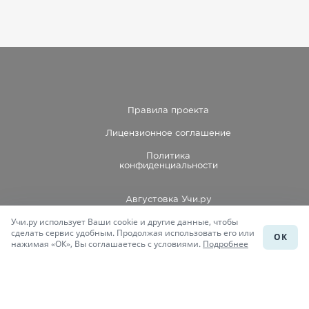
Правила проекта
Лицензионное соглашение
Политика
конфиденциальности
Августовка Учи.ру
Учи.ру использует Ваши cookie и другие данные, чтобы
Каталог школ
сделать сервис удобным. Продолжая использовать его или
ОК
нажимая «ОК», Вы соглашаетесь с условиями.
Подробнее
Подготовка к уроку
Учи.Знания
Присоединяйся