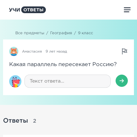
Все предметы
/
География
/
9 класс
Анастасия
9 лет назад
Какая параллель пересекает Россию?
Ответы
2