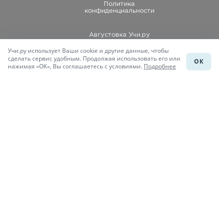
Политика
конфиденциальности
Августовка Учи.ру
Учи.ру использует Ваши cookie и другие данные, чтобы
Каталог школ
сделать сервис удобным. Продолжая использовать его или
ОК
нажимая «ОК», Вы соглашаетесь с условиями.
Подробнее
Подготовка к уроку
Учи.Знания
Присоединяйся
При копировании материалов uchi.ru/otvety ссылка на сайт
обязательна.
© Учи.Ответы, 2015-
2026