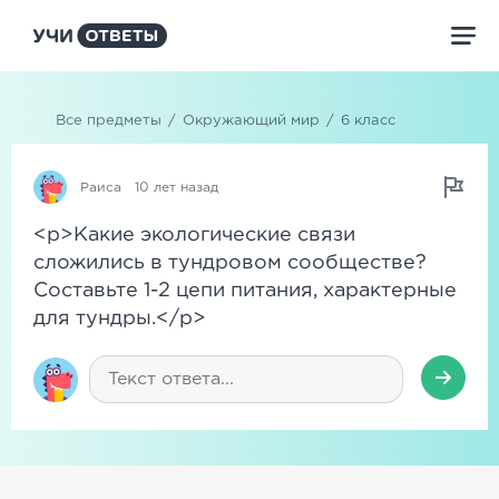
Все предметы
/
Окружающий мир
/
6 класс
Раиса
10 лет назад
<p>Какие экологические связи
сложились в тундровом сообществе?
Составьте 1-2 цепи питания, характерные
для тундры.</p>