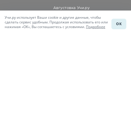
Августовка Учи.ру
Учи.ру использует Ваши cookie и другие данные, чтобы
Каталог школ
сделать сервис удобным. Продолжая использовать его или
ОК
нажимая «ОК», Вы соглашаетесь с условиями.
Подробнее
Подготовка к уроку
Учи.Знания
Присоединяйся
При копировании материалов uchi.ru/otvety ссылка на сайт
обязательна.
© Учи.Ответы, 2015-
2026