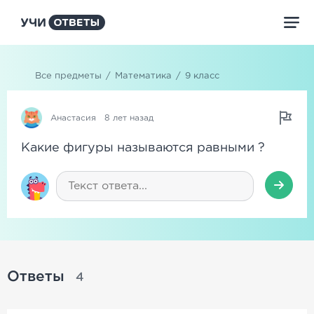
Все предметы
/
Математика
/
9 класс
Анастасия
8 лет назад
Какие фигуры называются равными ?
Ответы
4