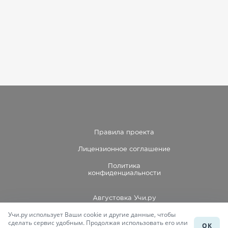
Правила проекта
Лицензионное соглашение
Политика
конфиденциальности
Августовка Учи.ру
Учи.ру использует Ваши cookie и другие данные, чтобы
Каталог школ
сделать сервис удобным. Продолжая использовать его или
ОК