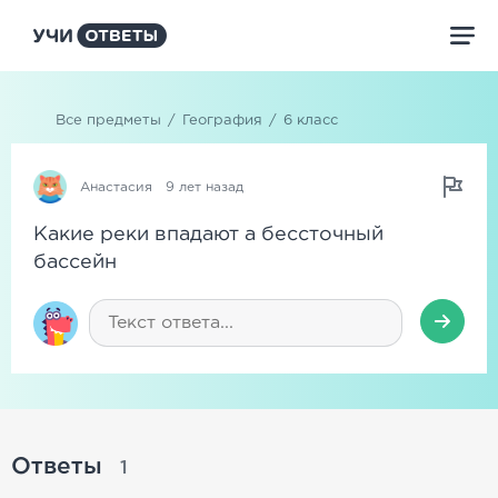
Все предметы
/
География
/
6 класс
Анастасия
9 лет назад
Какие реки впадают а бессточный
бассейн
Ответы
1