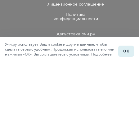
Лицензионное соглашение
Политика
конфиденциальности
Августовка Учи.ру
Учи.ру использует Ваши cookie и другие данные, чтобы
Каталог школ
сделать сервис удобным. Продолжая использовать его или
ОК
нажимая «ОК», Вы соглашаетесь с условиями.
Подробнее
Подготовка к уроку
Учи.Знания
Присоединяйся
При копировании материалов uchi.ru/otvety ссылка на сайт