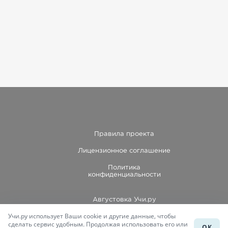
Правила проекта
Лицензионное соглашение
Политика
конфиденциальности
Августовка Учи.ру
Учи.ру использует Ваши cookie и другие данные, чтобы
Каталог школ
сделать сервис удобным. Продолжая использовать его или
ОК