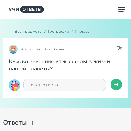
Все предметы
/
География
/
11 класс
Анастасия
8 лет назад
Каково значение атмосферы в жизни
нашей планеты?
Ответы
1