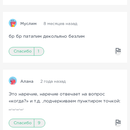
Муслим
8 месяцев назад
бр бр патапим декольяно безлим
Спасибо
1
Алана
2 года назад
Это наречие, наречие отвечает на вопрос
«когда?» и т.д. ,подчеркиваем пунктиром точкой:
_._._._.
Спасибо
9