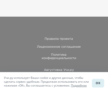
Правила проекта
Лицензионное соглашение
Политика
конфиденциальности
Августовка Учи.ру
Учи.ру использует Ваши cookie и другие данные, чтобы
Каталог школ
сделать сервис удобным. Продолжая использовать его или
ОК
нажимая «ОК», Вы соглашаетесь с условиями.
Подробнее
Подготовка к уроку
Учи.Знания
Присоединяйся