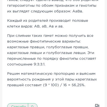
гетерозиготны по обоим признакам и генотипы
их выглядят следующим образом: АаВв.
Каждый из родителей производит половые
клетки видов: АВ, аВ, Ав и ав.
При слиянии таких гамет можно получить все
возможные фенотипические варианты:
кареглазые правши, голубоглазые правши,
кареглазые левши и голубоглазые левши. Эти
перечисленные по порядку фенотипы составят
соотношение 9:
3:3:1.
Решим математическую пропорцию и выясним
вероятность рождения у этой пары кареглазых
правшей составит (9 * 100) / 16 = 56,25%.
Спасибо
0