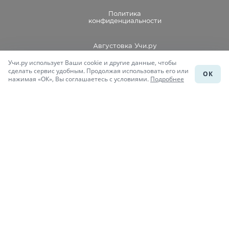
Политика
конфиденциальности
Августовка Учи.ру
Учи.ру использует Ваши cookie и другие данные, чтобы
Каталог школ
сделать сервис удобным. Продолжая использовать его или
ОК
нажимая «ОК», Вы соглашаетесь с условиями.
Подробнее
Подготовка к уроку
Учи.Знания
Присоединяйся
При копировании материалов uchi.ru/otvety ссылка на сайт
обязательна.