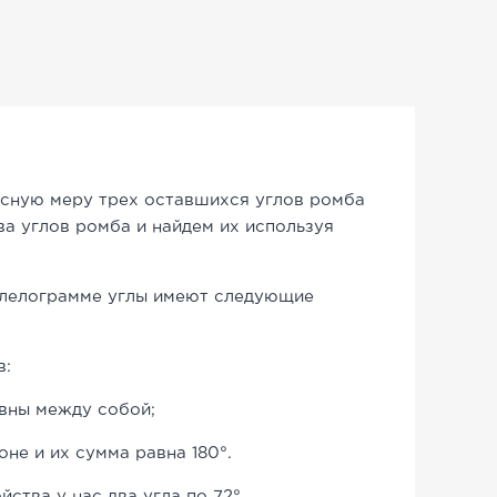
дусную меру трех оставшихся углов ромба
а углов ромба и найдем их используя
аллелограмме углы имеют следующие
в:
авны между собой;
не и их сумма равна 180°.
йства у нас два угла по 72°.