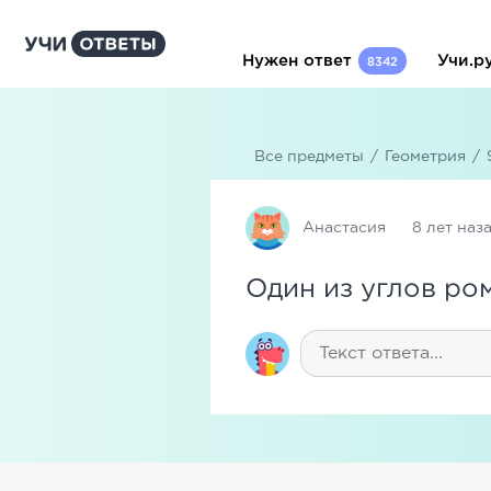
Нужен ответ
Учи.р
8342
Все предметы
/
Геометрия
/
Анастасия
8 лет наз
Один из углов ро