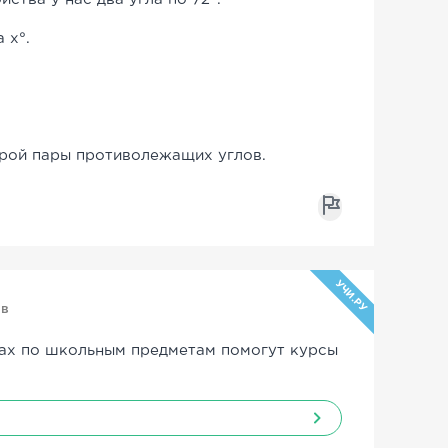
 x°.
орой пары противолежащих углов.
УЧИ.РУ
ов
ах по школьным предметам помогут курсы