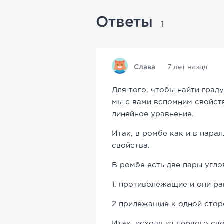
Ответы
1
Слава
7 лет назад
Для того, чтобы найти гра
мы с вами вспомним свойств
линейное уравнение.
Итак, в ромбе как и в пар
свойства.
В ромбе есть две пары угло
1. противолежащие и они р
2 прилежащие к одной сторо
Итак, исходя из первого сво