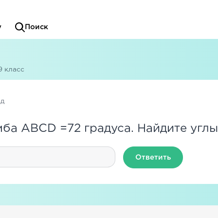
у
Поиск
9 класс
ад
мба ABCD =72 градуса. Найдите углы
Ответить