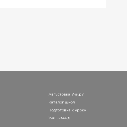
Августовка Учи.ру
Каталог школ
Подготовка к уроку
Учи.Знания