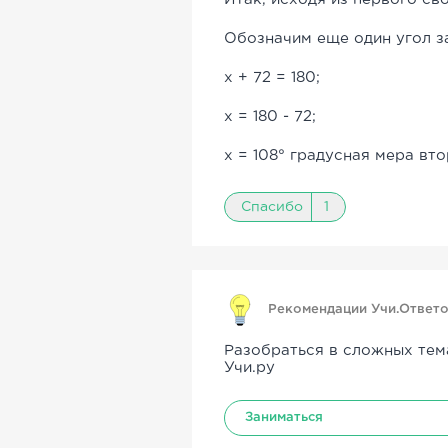
Обозначим еще один угол за
x + 72 = 180;
x = 180 - 72;
x = 108° градусная мера вт
Спасибо
1
Рекомендации Учи.Ответ
Разобраться в сложных тем
Учи.ру
Заниматься