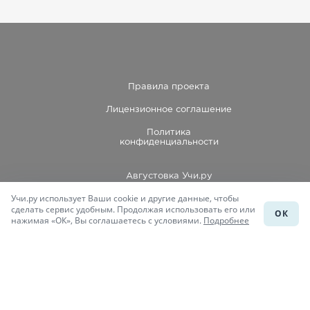
Правила проекта
Лицензионное соглашение
Политика
конфиденциальности
Августовка Учи.ру
Учи.ру использует Ваши cookie и другие данные, чтобы
Каталог школ
сделать сервис удобным. Продолжая использовать его или
ОК
нажимая «ОК», Вы соглашаетесь с условиями.
Подробнее
Подготовка к уроку
Учи.Знания
Присоединяйся