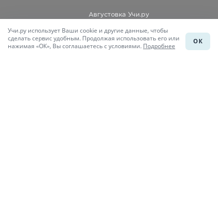
Августовка Учи.ру
Учи.ру использует Ваши cookie и другие данные, чтобы
Каталог школ
сделать сервис удобным. Продолжая использовать его или
ОК
нажимая «ОК», Вы соглашаетесь с условиями.
Подробнее
Подготовка к уроку
Учи.Знания
Присоединяйся
При копировании материалов uchi.ru/otvety ссылка на сайт
обязательна.
© Учи.Ответы, 2015-
2026