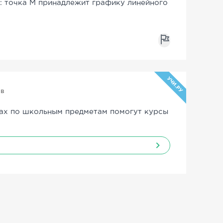
т: точка М принадлежит графику линейного
УЧИ.РУ
ов
ах по школьным предметам помогут курсы