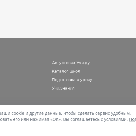
Августовка Учи.ру
Каталог школ
Подготовка к уроку
Учи.Знания
Ваши cookie и другие данные, чтобы сделать сервис удобным.
При копировании материалов uchi.ru/otvety ссылка на сайт обязательна.
овать его или нажимая «ОК», Вы соглашаетесь с условиями.
По
© Учи.Ответы, 2015-
2026