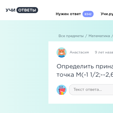
Нужен ответ
Учи.р
8342
Все предметы
/
Математика
Анастасия
9 лет наз
Определить прина
точка M(-1 1/2;--2,