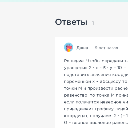
Ответы
1
Даша
9 лет назад
Решение. Чтобы определить
уравнения 2 ∙ x – 5 ∙ y – 10 
подставить значения коорди
переменной х – абсциссу то
точки М и произвести расчё
равенство, то точка М прин
если получится неверное чи
принадлежит графику линей
координат, получаем: 2 ∙ (– 1 ½
0 – верное числовое равенс