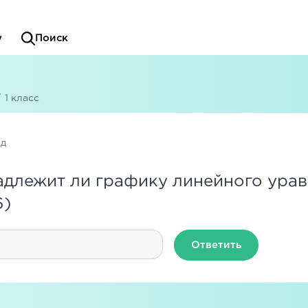
у
Поиск
/
1 класс
ад
длежит ли графику линейного урав
6)
Ответить