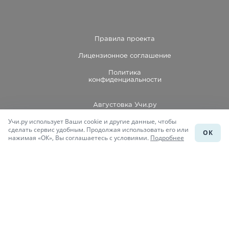
Правила проекта
Лицензионное соглашение
Политика
конфиденциальности
Августовка Учи.ру
Учи.ру использует Ваши cookie и другие данные, чтобы
Каталог школ
сделать сервис удобным. Продолжая использовать его или
ОК
нажимая «ОК», Вы соглашаетесь с условиями.
Подробнее
Подготовка к уроку
Учи.Знания
Присоединяйся