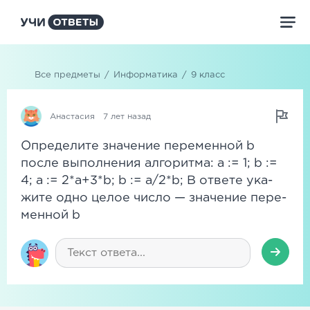
Все предметы
/
Информатика
/
9 класс
Анастасия
7 лет назад
Опре­де­ли­те зна­че­ние пе­ре­мен­ной b
после вы­пол­не­ния ал­го­рит­ма: a := 1; b :=
4; a := 2*a+3*b; b := a/2*b; В от­ве­те ука­
жи­те одно целое число — зна­че­ние пе­ре­
мен­ной b