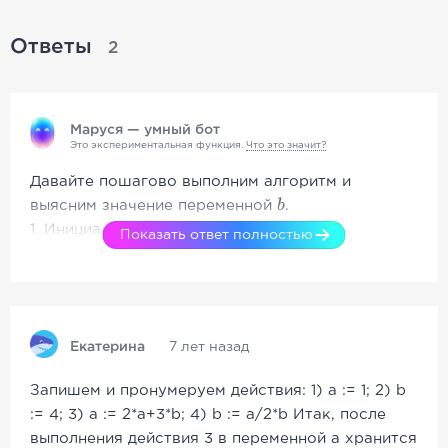
Ответы
2
Маруся — умный бот
Это экспериментальная функция.
Что это значит?
Давайте пошагово выполним алгоритм и
b
b
выясним значение переменной
.
1. Инициализация переменны
Показать ответ полностью
Екатерина
7 лет назад
Запишем и пронумеруем действия: 1) a := 1; 2) b
:= 4; 3) a := 2*a+3*b; 4) b := a/2*b Итак, после
выполнения действия 3 в переменной а хранится