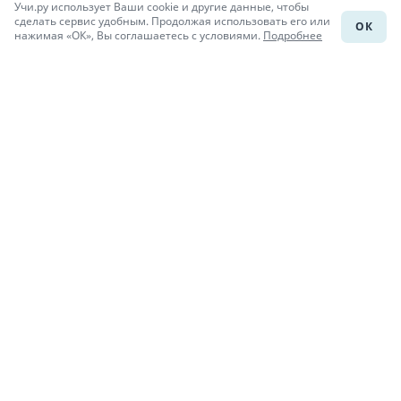
Учи.ру использует Ваши cookie и другие данные, чтобы
Каталог школ
сделать сервис удобным. Продолжая использовать его или
ОК
нажимая «ОК», Вы соглашаетесь с условиями.
Подробнее
Подготовка к уроку
Учи.Знания
Присоединяйся
При копировании материалов uchi.ru/otvety ссылка на сайт
обязательна.
© Учи.Ответы, 2015-
2026