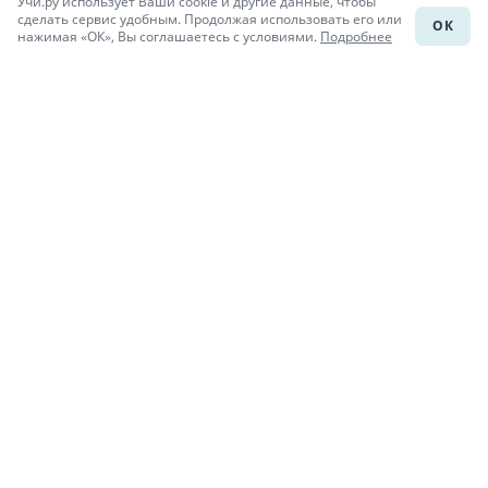
Учи.ру использует Ваши cookie и другие данные, чтобы
Каталог школ
сделать сервис удобным. Продолжая использовать его или
ОК
нажимая «ОК», Вы соглашаетесь с условиями.
Подробнее
Подготовка к уроку
Учи.Знания
Присоединяйся
При копировании материалов uchi.ru/otvety ссылка на сайт
обязательна.
© Учи.Ответы, 2015-
2026