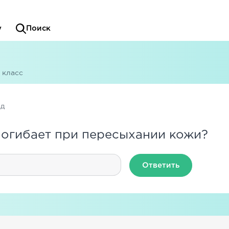
у
Поиск
 класс
ад
погибает при пересыхании кожи?
Ответить