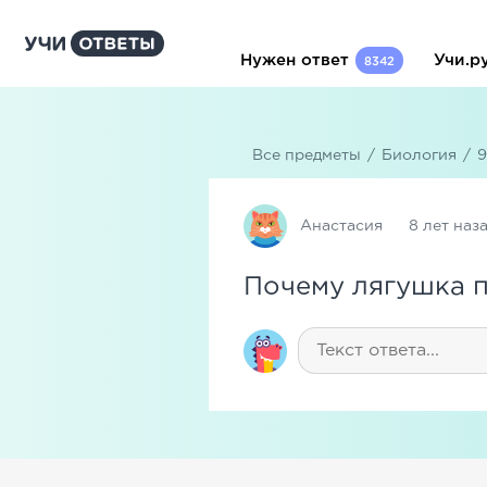
Нужен ответ
Учи.р
8342
Все предметы
/
Биология
/
9
Анастасия
8 лет наз
Почему лягушка 