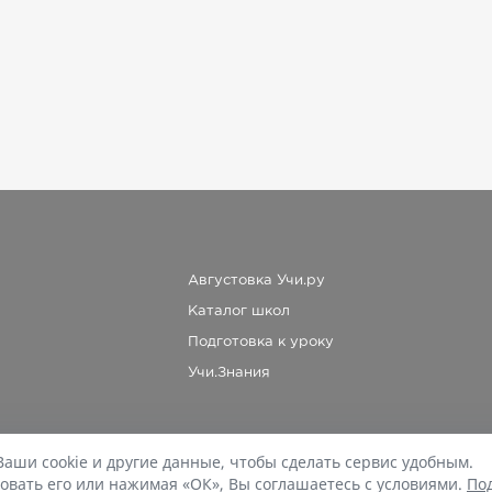
Августовка Учи.ру
Каталог школ
Подготовка к уроку
Учи.Знания
Ваши cookie и другие данные, чтобы сделать сервис удобным.
При копировании материалов uchi.ru/otvety ссылка на сайт обязательна.
овать его или нажимая «ОК», Вы соглашаетесь с условиями.
По