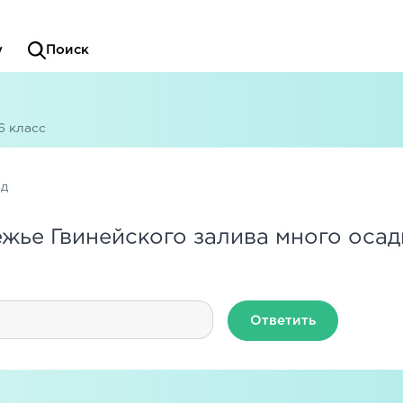
у
Поиск
6 класс
ад
жье Гвинейского залива много осадк
Ответить