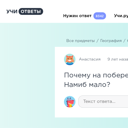
Нужен ответ
Учи.р
8342
Все предметы
/
География
/
Анастасия
9 лет наз
Почему на побере
Намиб мало?