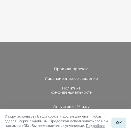
Правила проекта
Лицензионное соглашение
Политика
конфиденциальности
Августовка Учи.ру
Учи.ру использует Ваши cookie и другие данные, чтобы
Каталог школ
сделать сервис удобным. Продолжая использовать его или
ОК
нажимая «ОК», Вы соглашаетесь с условиями.
Подробнее
Подготовка к уроку