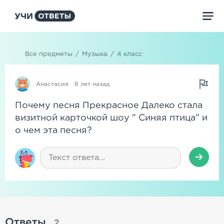
Все предметы
/
Музыка
/
4 класс
Анастасия
8 лет назад
Почему песня Прекрасное Далеко стала
визитной карточкой шоу " Синяя птица" и
о чем эта песня?
Ответы
2