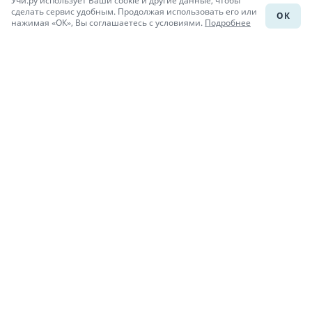
Учи.ру использует Ваши cookie и другие данные, чтобы
Каталог школ
сделать сервис удобным. Продолжая использовать его или
ОК
нажимая «ОК», Вы соглашаетесь с условиями.
Подробнее
Подготовка к уроку
Учи.Знания
Присоединяйся
При копировании материалов uchi.ru/otvety ссылка на сайт
обязательна.
© Учи.Ответы, 2015-
2026