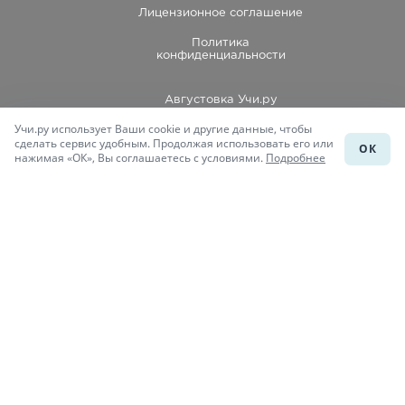
Лицензионное соглашение
Политика
конфиденциальности
Августовка Учи.ру
Учи.ру использует Ваши cookie и другие данные, чтобы
Каталог школ
сделать сервис удобным. Продолжая использовать его или
ОК
нажимая «ОК», Вы соглашаетесь с условиями.
Подробнее
Подготовка к уроку
Учи.Знания
Присоединяйся
При копировании материалов uchi.ru/otvety ссылка на сайт