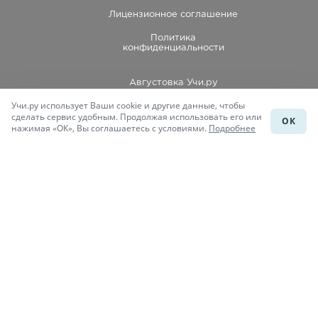
Лицензионное соглашение
Политика
конфиденциальности
Августовка Учи.ру
Учи.ру использует Ваши cookie и другие данные, чтобы
Каталог школ
сделать сервис удобным. Продолжая использовать его или
ОК
нажимая «ОК», Вы соглашаетесь с условиями.
Подробнее
Подготовка к уроку
Учи.Знания
Присоединяйся
При копировании материалов uchi.ru/otvety ссылка на сайт