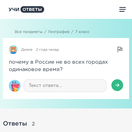
Все предметы
/
География
/
7 класс
Диана
2 года назад
почему в Россие не во всех городах
одинаковое время?
Ответы
2