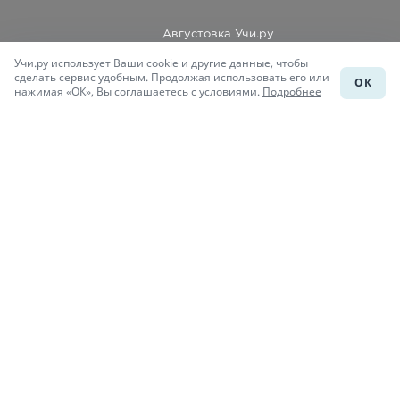
Августовка Учи.ру
Учи.ру использует Ваши cookie и другие данные, чтобы
Каталог школ
сделать сервис удобным. Продолжая использовать его или
ОК
нажимая «ОК», Вы соглашаетесь с условиями.
Подробнее
Подготовка к уроку
Учи.Знания
Присоединяйся
При копировании материалов uchi.ru/otvety ссылка на сайт
обязательна.
© Учи.Ответы, 2015-
2026