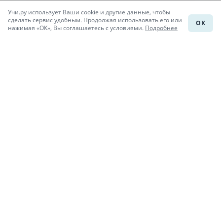
Учи.ру использует Ваши cookie и другие данные, чтобы
Каталог школ
сделать сервис удобным. Продолжая использовать его или
ОК
нажимая «ОК», Вы соглашаетесь с условиями.
Подробнее
Подготовка к уроку
Учи.Знания
Присоединяйся
При копировании материалов uchi.ru/otvety ссылка на сайт
обязательна.
© Учи.Ответы, 2015-
2026