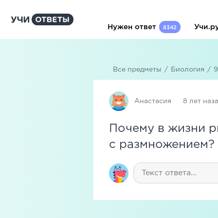
Нужен ответ
Учи.р
8342
Все предметы
/
Биология
/
9
Анастасия
8 лет наз
Почему в жизни р
с размножением?