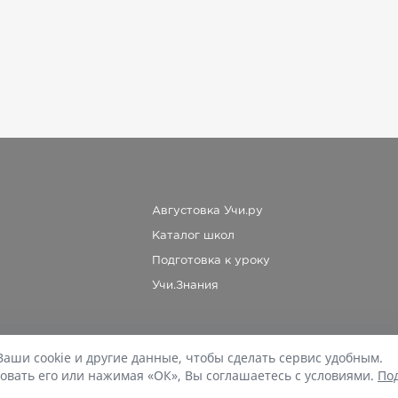
Августовка Учи.ру
Каталог школ
Подготовка к уроку
Учи.Знания
Ваши cookie и другие данные, чтобы сделать сервис удобным.
При копировании материалов uchi.ru/otvety ссылка на сайт обязательна.
овать его или нажимая «ОК», Вы соглашаетесь с условиями.
По
© Учи.Ответы, 2015-
2026