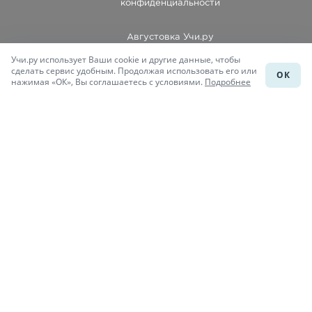
конфиденциальности
Августовка Учи.ру
Учи.ру использует Ваши cookie и другие данные, чтобы
Каталог школ
сделать сервис удобным. Продолжая использовать его или
ОК
нажимая «ОК», Вы соглашаетесь с условиями.
Подробнее
Подготовка к уроку
Учи.Знания
Присоединяйся
При копировании материалов uchi.ru/otvety ссылка на сайт
обязательна.
© Учи.Ответы, 2015-
2026