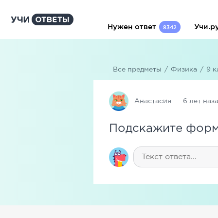
Нужен ответ
Учи.р
8342
Все предметы
/
Физика
/
9 к
Анастасия
6 лет наз
Подскажите форм