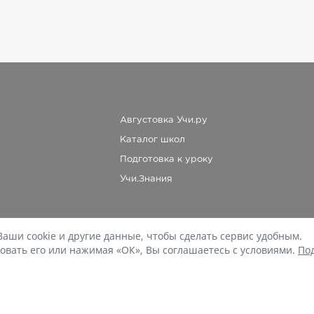
Августовка Учи.ру
Каталог школ
Подготовка к уроку
Учи.Знания
Ваши cookie и другие данные, чтобы сделать сервис удобным.
При копировании материалов uchi.ru/otvety ссылка на сайт обязательна.
овать его или нажимая «ОК», Вы соглашаетесь с условиями.
По
© Учи.Ответы, 2015-
2026