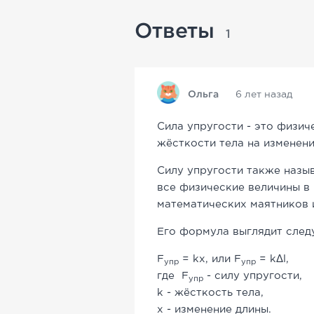
Ответы
1
Ольга
6 лет назад
Сила упругости - это физич
жёсткости тела на изменени
Силу упругости также назыв
все физические величины в
математических маятников 
Его формула выглядит сле
F
= kx, или F
= kΔl,
упр
упр
где F
- силу упругости,
упр
k - жёсткость тела,
x - изменение длины.