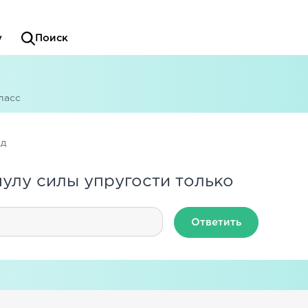
у
Поиск
ласс
ад
улу силы упругости только
Ответить