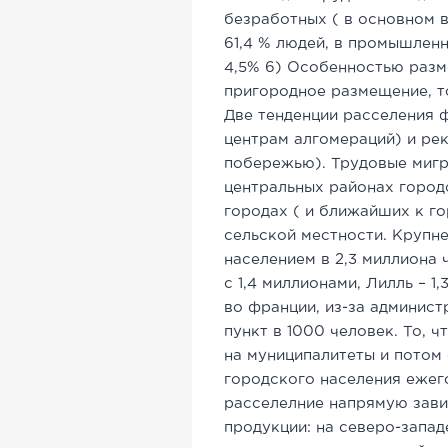
безработных ( в основном в
61,4 % людей, в промышленн
4,5% 6) Особенностью разм
пригородное размещение, то
Две тенденции расселения 
центрам алгомераций) и рек
побережью). Трудовые миг
центральных районах город
городах ( и ближайших к г
сельской местности. Крупн
населением в 2,3 миллиона ч
с 1,4 миллионами, Лилль – 1
во франции, из-за админист
пункт в 1000 человек. То, ч
на муниципалитеты и потом
городского населения ежего
расселелние напрямую зави
продукции: на северо-запа