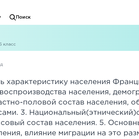
у
Поиск
6 класс
ад
ь характеристику населения Франции
 воспроизводства населения, демо
растно-половой состав населения, 
ами. 3. Национальный(этнический)
совый состав населения. 5. Основн
ения, влияние миграции на это раз