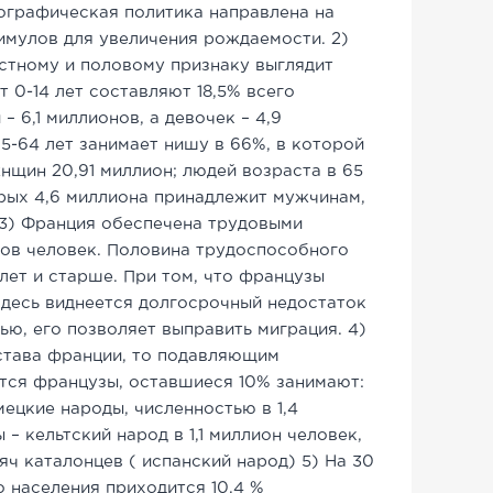
мографическая политика направлена на
имулов для увеличения рождаемости. 2)
стному и половому признаку выглядит
 0-14 лет составляют 18,5% всего
– 6,1 миллионов, а девочек – 4,9
15-64 лет занимает нишу в 66%, в которой
нщин 20,91 миллион; людей возраста в 65
орых 4,6 миллиона принадлежит мужчинам,
 3) Франция обеспечена трудовыми
нов человек. Половина трудоспособного
 лет и старше. При том, что французы
 здесь виднеется долгосрочный недостаток
ью, его позволяет выправить миграция. 4)
става франции, то подавляющим
ся французы, оставшиеся 10% занимают:
мецкие народы, численностью в 1,4
– кельтский народ в 1,1 миллион человек,
яч каталонцев ( испанский народ) 5) На 30
 населения приходится 10,4 %