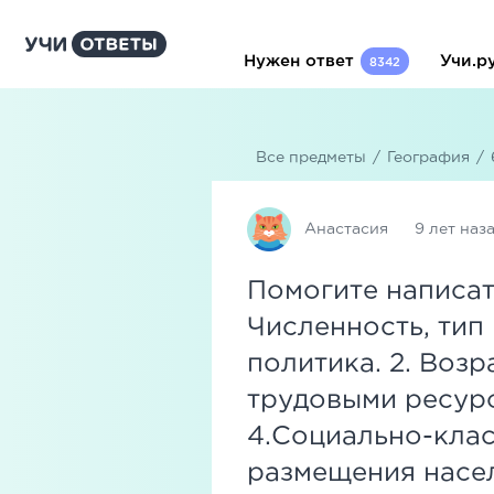
Нужен ответ
Учи.р
8342
Все предметы
/
География
/
Анастасия
9 лет наз
Помогите написат
Численность, тип
политика. 2. Воз
трудовыми ресурс
4.Социально-клас
размещения насел