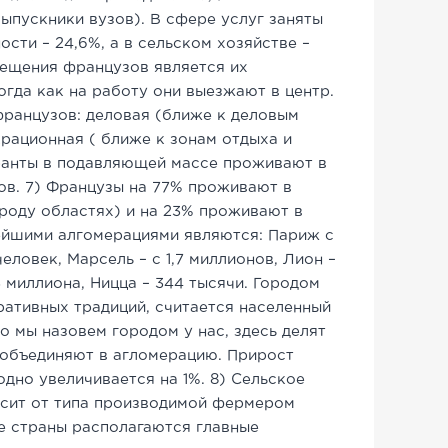
ыпускники вузов). В сфере услуг заняты
ости – 24,6%, а в сельском хозяйстве –
ещения французов является их
гда как на работу они выезжают в центр.
французов: деловая (ближе к деловым
рационная ( ближе к зонам отдыха и
ранты в подавляющей массе проживают в
ов. 7) Французы на 77% проживают в
ороду областях) и на 23% проживают в
ейшими алгомерациями являются: Париж с
еловек, Марсель – с 1,7 миллионов, Лион –
,3 миллиона, Ницца – 344 тысячи. Городом
ративных традиций, считается населенный
то мы назовем городом у нас, здесь делят
 объединяют в агломерацию. Прирост
дно увеличивается на 1%. 8) Сельское
сит от типа производимой фермером
де страны располагаются главные