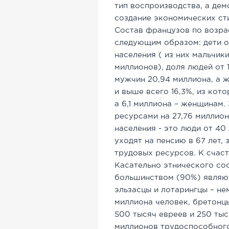
тип воспроизводства, а де
создание экономических ст
Состав французов по возра
следующим образом: дети от
населения ( из них мальчики 
миллионов), доля людей от 
мужчин 20,94 миллиона, а ж
и выше всего 16,3%, из кот
а 6,1 миллиона – женщинам.
ресурсами на 27,76 миллио
населения - это люди от 40
уходят на пенсию в 67 лет,
трудовых ресурсов. К счаст
Касательно этнического со
большинством (90%) являют
эльзасцы и лотарингцы – не
миллиона человек, бретонцы 
500 тысяч евреев и 250 тыс
миллионов трудоспособного