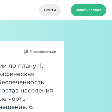
Войти
Задать вопрос
Пожаловаться
 по плану: 1.
графическая
обеспеченность
состав населения
ые черты
мещение. 6.