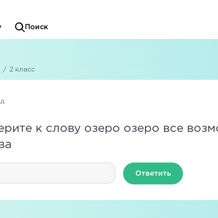
у
Поиск
/
2 класс
ад
рите к слову озеро озеро все воз
ва
Ответить