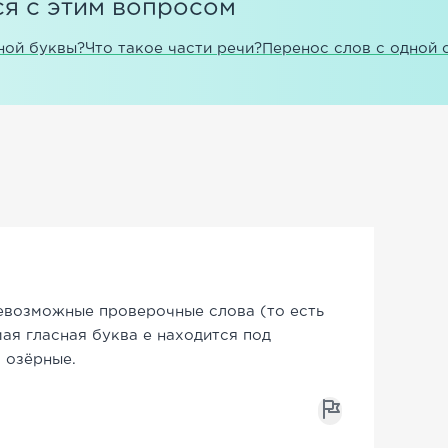
я с этим вопросом
ной буквы?
Что такое части речи?
Перенос слов с одной 
евозможные проверочные слова (то есть
ая гласная буква е находится под
, озёрные.