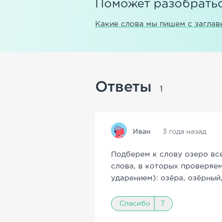
Поможет разобратьс
Какие слова мы пишем с заглав
Ответы
1
Иван
3 года назад
Подберем к слову озеро вс
слова, в которых проверяем
ударением): озёра, озёрный
Спасибо
7