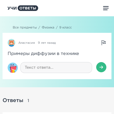
Все предметы
/
Физика
/
9 класс
Анастасия
9 лет назад
Примеры диффузии в технике
Ответы
1