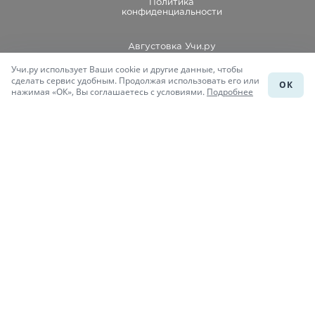
Политика
конфиденциальности
Августовка Учи.ру
Учи.ру использует Ваши cookie и другие данные, чтобы
Каталог школ
сделать сервис удобным. Продолжая использовать его или
ОК
нажимая «ОК», Вы соглашаетесь с условиями.
Подробнее
Подготовка к уроку
Учи.Знания
Присоединяйся
При копировании материалов uchi.ru/otvety ссылка на сайт
обязательна.
© Учи.Ответы, 2015-
2026