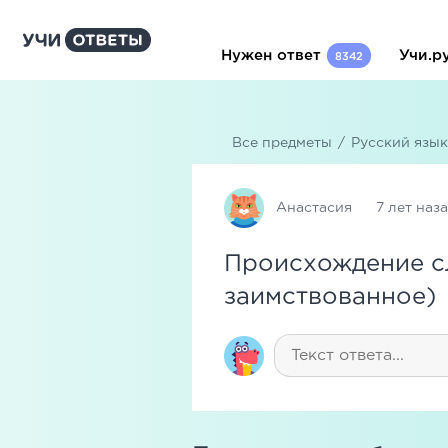
Нужен ответ
Учи.р
8342
Все предметы
/
Русский язык
Анастасия
7 лет наз
Происхождение сл
заимствованное)