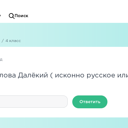
у
Поиск
/
4 класс
ад
ова Далёкий ( исконно русское ил
Ответить