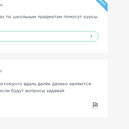
УЧИ.РУ
ов
ах по школьным предметам помогут курсы
д
потомучто вдаль далёк далеко евляются
если будут вопросы задавай