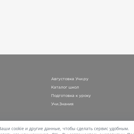
Августовка Учи.ру
Каталог школ
Подготовка к уроку
Учи.Знания
Ваши cookie и другие данные, чтобы сделать сервис удобным.
При копировании материалов uchi.ru/otvety ссылка на сайт обязательна.