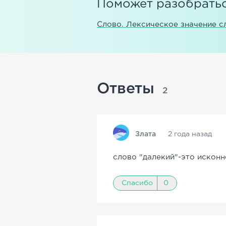
Поможет разобратьс
Слово. Лексическое значение с
Ответы
2
Злата
2 года назад
слово "далекий"-это исконн
Спасибо
0