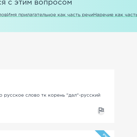
я с этим вопросом
лов
Имя прилагательное как часть речи
Наречие как част
о русское слово тк корень "дал"-русский