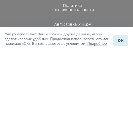
Политика
конфиденциальности
Августовка Учи.ру
Учи.ру использует Ваши cookie и другие данные, чтобы
Каталог школ
сделать сервис удобным. Продолжая использовать его или
ОК
нажимая «ОК», Вы соглашаетесь с условиями.
Подробнее
Подготовка к уроку
Учи.Знания
Присоединяйся
При копировании материалов uchi.ru/otvety ссылка на сайт
обязательна.
© Учи.Ответы, 2015-
2026