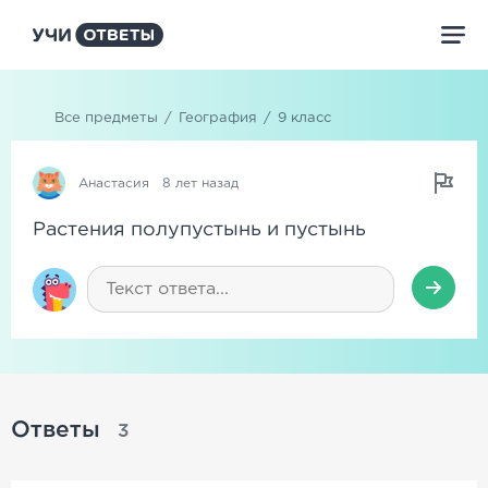
Все предметы
/
География
/
9 класс
Анастасия
8 лет назад
Растения полупустынь и пустынь
Ответы
3