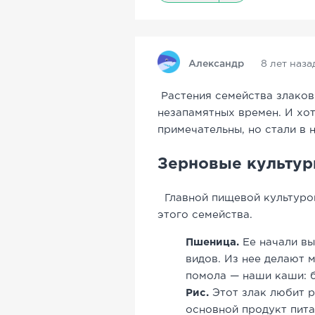
Александр
8 лет наза
Растения семейства злаков
незапамятных времен. И хо
примечательны, но стали в
Зерновые культу
Главной пищевой культурой
этого семейства.
Пшеница.
Ее начали вы
видов. Из нее делают м
помола — наши каши: б
Рис.
Этот злак любит р
основной продукт пита