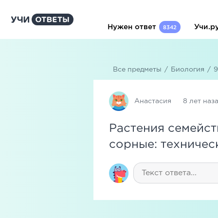
Нужен ответ
Учи.р
8342
Все предметы
/
Биология
/
9
Анастасия
8 лет наз
Растения семейст
сорные: техничес