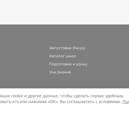
Августовка Учи.ру
Каталог школ
Подготовка к уроку
Учи.Знания
Ваши cookie и другие данные, чтобы сделать сервис удобным.
При копировании материалов uchi.ru/otvety ссылка на сайт обязательна.
овать его или нажимая «ОК», Вы соглашаетесь с условиями.
По
© Учи.Ответы, 2015-
2026