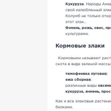
Кукуруза
. Народы Аме
свой излюбленный злак
Колумб не только откр
этот злак..
Ячмень, рожь, овес, п
культурами.
Кормовые злаки
Кормовыми называют расте
скота в виде зеленой массы 
тимофеевка луговая;
ежа сборная
;
различные виды
овсян
кукуруза, ячмень, прос
Как и все злаковые растени
белками.