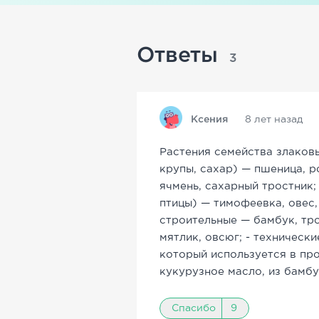
Ответы
3
Ксения
8 лет назад
Растения семейства злаковы
крупы, сахар) — пшеница, ро
ячмень, сахарный тростник;
птицы) — тимофеевка, овес, 
строительные — бамбук, трос
мятлик, овсюг; - техническ
который используется в про
кукурузное масло, из бамбу
Спасибо
9