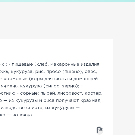
х : - пищевые (хлеб, макаронные изделия,
жь, кукуруза, рис, просо (пшено), овес,
 - кормовые (корм для скота и домашней
ячмень, кукуруза (силос, зерно); -
тник; - сорные: пырей, лисохвост, костер,
ие — из кукурузы и риса получают крахмал,
изводстве спирта, из кукурузы —
ка — волокна.