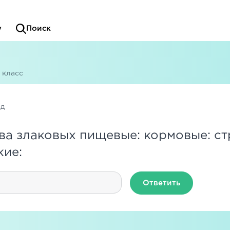
у
Поиск
 класс
ад
ва злаковых пищевые: кормовые: ст
кие:
Ответить