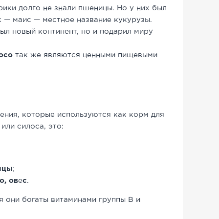
рики долго не знали пшеницы. Но у них был
 — маис — местное название кукурузы.
ыл новый континент, но и подарил миру
росо
так же являются ценными пищевыми
ния, которые используются как корм для
или силоса, это:
ицы
;
о, ов
е
с
.
я они богаты витаминами группы В и