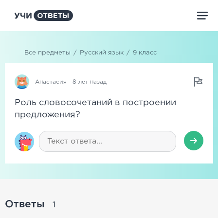
Все предметы
/
Русский язык
/
9 класс
Анастасия
8 лет назад
Роль словосочетаний в построении
предложения?
Ответы
1