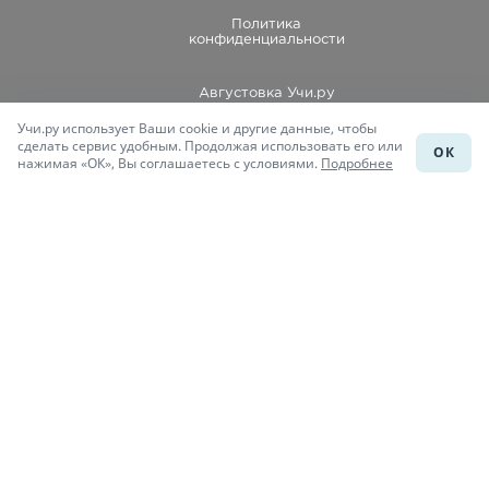
Политика
конфиденциальности
Августовка Учи.ру
Учи.ру использует Ваши cookie и другие данные, чтобы
Каталог школ
сделать сервис удобным. Продолжая использовать его или
ОК
нажимая «ОК», Вы соглашаетесь с условиями.
Подробнее
Подготовка к уроку
Учи.Знания
Присоединяйся
При копировании материалов uchi.ru/otvety ссылка на сайт
обязательна.
© Учи.Ответы, 2015-
2026