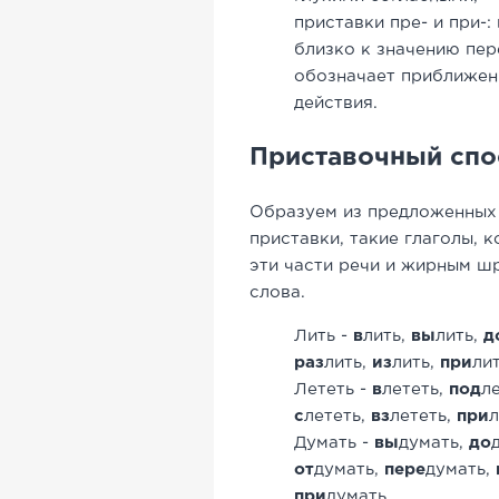
приставки пре- и при-:
близко к значению пер
обозначает
приближен
действия.
Приставочный спо
Образуем из предложенных 
приставки, такие глаголы, 
эти части речи и жирным 
слова.
Лить -
в
лить,
вы
лить,
д
раз
лить,
из
лить,
при
лит
Лететь -
в
лететь,
под
л
с
лететь,
вз
лететь,
при
л
Думать -
вы
думать,
до
от
думать,
пере
думать,
при
думать.