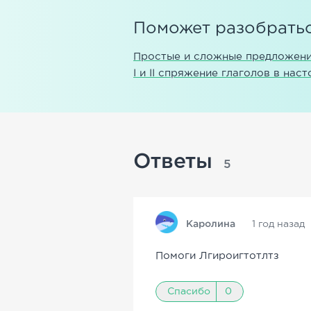
Поможет разобратьс
Простые и сложные предложени
I и II спряжение глаголов в на
Ответы
5
Каролина
1 год назад
Помоги Лгироигтотлтз
Спасибо
0