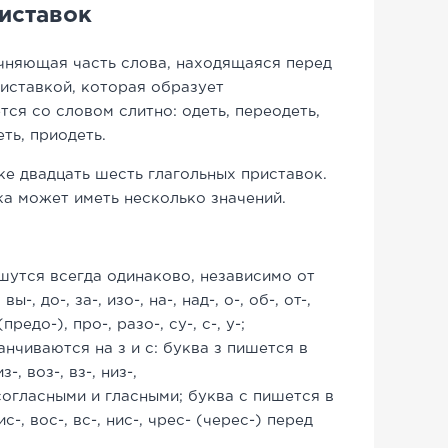
иставок
чняющая часть слова, находящаяся перед
иставкой, которая образует
ся со словом слитно: одеть, переодеть,
еть, приодеть.
ке двадцать шесть глагольных приставок.
ка может иметь несколько значений.
шутся всегда одинаково, независимо от
ы-, до-, за-, изо-, на-, над-, о-, об-, от-,
(предо-), про-, разо-, су-, с-, у-;
нчиваются на з и с: буква з пишется в
из-, воз-, вз-, низ-,
огласными и гласными; буква с пишется в
ис-, вос-, вс-, нис-, чрес- (черес-)
перед