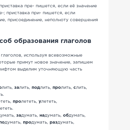
 приставка пре
-
пишется, если её значение
е-; приставка при
-
пишется, если
ие
, присоединение, неполноту совершения
соб образования глаголов
глаголов, используя всевозможные
которые примут новое значение, запишем
шрифтом выделим уточняющую часть
о
лить,
за
лить,
под
лить,
про
лить,
с
лить,
ь.
ететь,
про
лететь,
у
лететь,
ететь.
думать,
за
думать,
на
думать,
об
думать,
по
думать,
про
думать,
раз
думать,