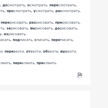
ь,
до
смотреть,
о
смотреть,
пере
смотреть,
еть,
про
смотреть,
у
смотреть,
рас
смотреть,
,
пере
рисовать,
раз
рисовать,
при
рисовать,
ть,
за
рисовать,
вы
рисовать,
до
рисовать,
ь,
из
рисовать.
писать,
под
писать,
с
писать,
пере
писать,
ти,
пере
везти,
от
везти,
об
везти,
вы
везти,
клеить,
пере
клеить,
при
клеить.