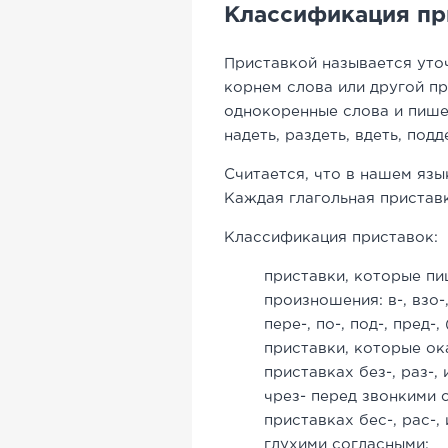
Классификация пр
Приставкой называется уто
корнем слова или другой пр
однокоренные слова и пишет
надеть, раздеть, вдеть, подд
Считается, что в нашем язы
Каждая глагольная пристав
Классификация приставок:
приставки, которые пи
произношения: в-, взо-, в
пере-, по-, под-, пред-, 
приставки, которые ока
приставках
без-, раз-, 
чрез-
перед звонкими с
приставках
бес-, рас-, 
глухими согласными;