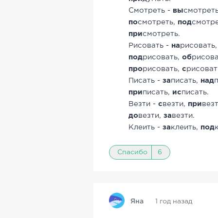
Смотреть -
вы
смотрет
по
смотреть,
под
смотр
при
смотреть.
Рисовать -
на
рисовать
под
рисовать,
об
рисова
про
рисовать,
с
рисоват
Писать -
за
писать,
над
при
писать,
ис
писать.
Везти -
с
везти,
при
вез
до
везти,
за
везти.
Клеить -
за
клеить,
под
Спасибо
6
Яна
1 год назад